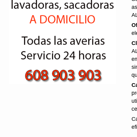
as
A
O
el
Cl
AL
em
si
qu
Ca
pr
ut
ce
Ca
ef