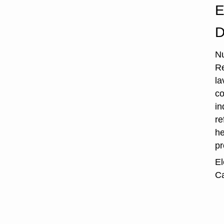
E
D
Nu
Re
la
co
in
re
he
p
El
Ca