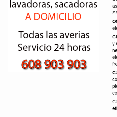
as
S
O
el
Cl
y 
ne
el
fr
Ca
co
pi
co
Ca
ef