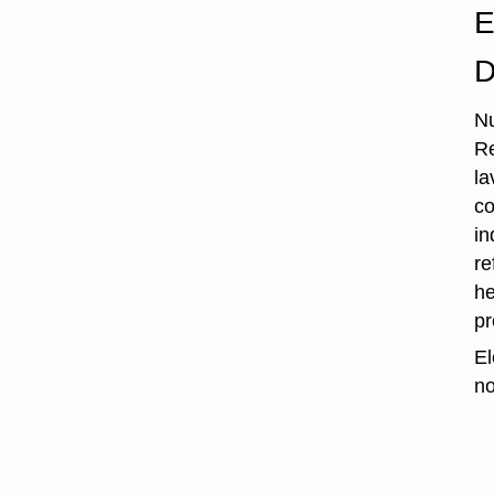
E
D
Nu
Re
la
co
in
re
he
p
El
no