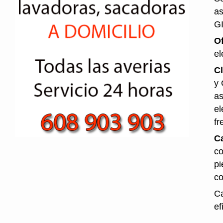
as
G
O
el
Cl
y 
as
el
fr
C
co
pi
co
Ca
ef