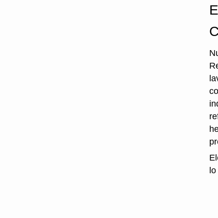
E
C
Nu
Re
la
co
in
re
he
p
El
lo