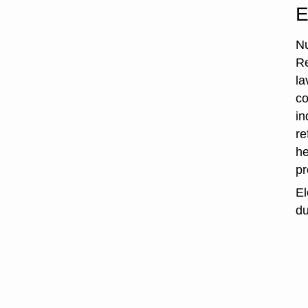
E
Nu
Re
la
co
in
re
he
p
El
du