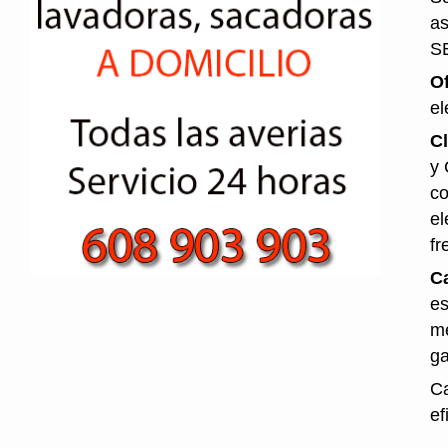
as
S
O
el
Cl
y 
co
el
fr
Ca
es
me
ga
Ca
ef