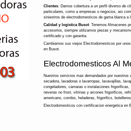
Clientes
: Damos cobertura a un perfil diverso de c
particulares, como a empresas o negocios, asi co
siniestros de electrodomesticos de gama blanca a l
Calidad y logistica Busot
: Tenemos Almacenes pro
accesorios, siempre utilizamos piezas y mecanismo
certificado y con garantia.
Cambiamos sus viejos Electrodomesticos por unos
en Busot.
Electrodomesticos Al M
Nuestros servicios mas demandados por nuestros c
secadora, lavadoras o lavarropas, lavavajillas, lavap
congeladores, camaras o instalaciones frigorificas, 
neveras no frost, vitrinas y arcones frigorificos, ref
americano, combis, heladeras, frigorifics, botellero
Electrodomesticos con certificacion energetica en 