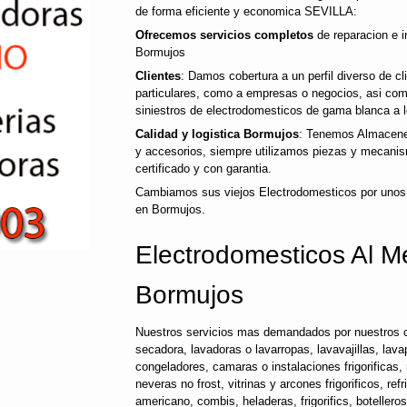
de forma eficiente y economica SEVILLA:
Ofrecemos servicios completos
de reparacion e i
Bormujos
Clientes
: Damos cobertura a un perfil diverso de c
particulares, como a empresas o negocios, asi co
siniestros de electrodomesticos de gama blanca a l
Calidad y logistica Bormujos
: Tenemos Almacenes
y accesorios, siempre utilizamos piezas y mecanis
certificado y con garantia.
Cambiamos sus viejos Electrodomesticos por unos
en Bormujos.
Electrodomesticos Al Me
Bormujos
Nuestros servicios mas demandados por nuestros c
secadora, lavadoras o lavarropas, lavavajillas, lavap
congeladores, camaras o instalaciones frigorificas, 
neveras no frost, vitrinas y arcones frigorificos, ref
americano, combis, heladeras, frigorifics, botellero