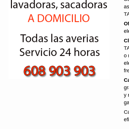
as
T
O
el
Cl
TA
o 
el
fr
Ca
gr
y 
ga
Ca
ef