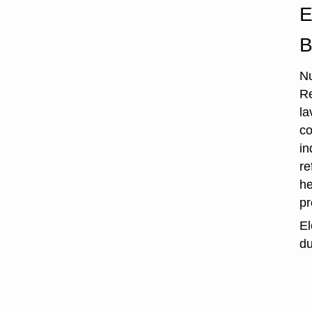
E
B
Nu
Re
la
co
in
re
he
p
El
du