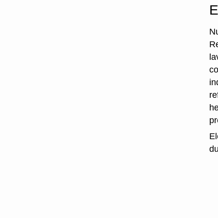
E
Nu
Re
la
co
in
re
he
p
El
du