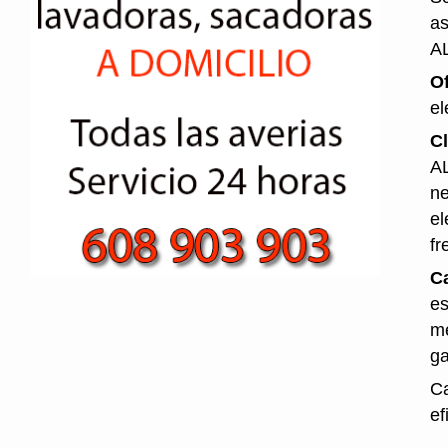
as
A
O
el
Cl
AL
ne
el
fr
Ca
es
me
ga
Ca
ef