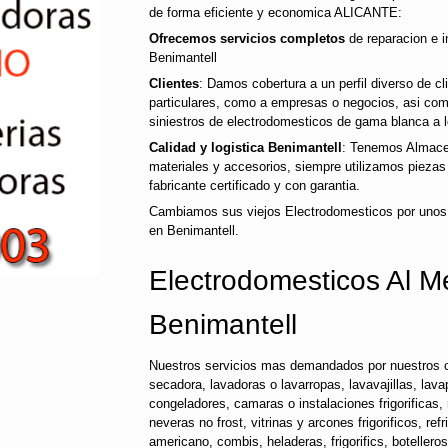
de forma eficiente y economica ALICANTE:
Ofrecemos servicios completos
de reparacion e i
Benimantell
Clientes
: Damos cobertura a un perfil diverso de c
particulares, como a empresas o negocios, asi co
siniestros de electrodomesticos de gama blanca a l
Calidad y logistica Benimantell
: Tenemos Almace
materiales y accesorios, siempre utilizamos pieza
fabricante certificado y con garantia.
Cambiamos sus viejos Electrodomesticos por unos
en Benimantell.
Electrodomesticos Al Me
Benimantell
Nuestros servicios mas demandados por nuestros c
secadora, lavadoras o lavarropas, lavavajillas, lavap
congeladores, camaras o instalaciones frigorificas, 
neveras no frost, vitrinas y arcones frigorificos, ref
americano, combis, heladeras, frigorifics, botellero