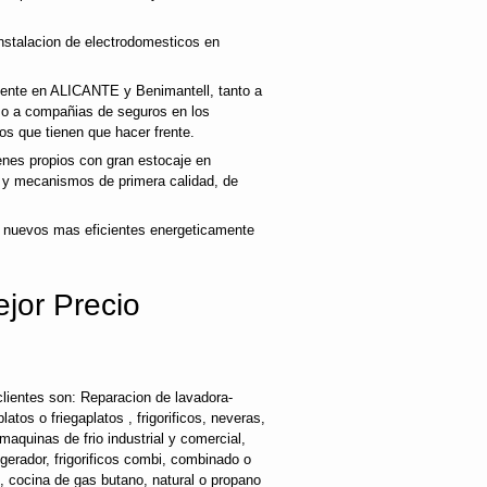
nstalacion de electrodomesticos en
liente en ALICANTE y Benimantell, tanto a
mo a compañias de seguros en los
os que tienen que hacer frente.
nes propios con gran estocaje en
s y mecanismos de primera calidad, de
 nuevos mas eficientes energeticamente
jor Precio
lientes son: Reparacion de lavadora-
latos o friegaplatos , frigorificos, neveras,
maquinas de frio industrial y comercial,
rigerador, frigorificos combi, combinado o
s, cocina de gas butano, natural o propano