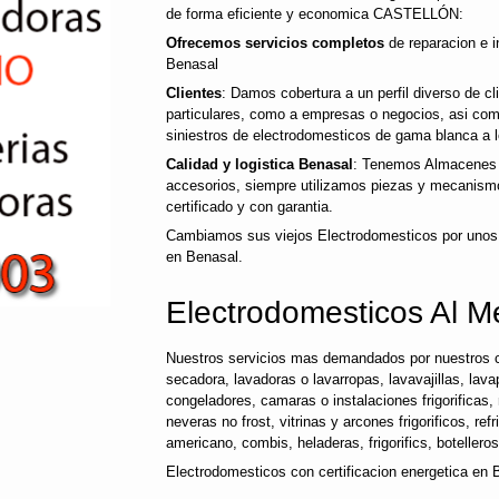
de forma eficiente y economica CASTELLÓN:
Ofrecemos servicios completos
de reparacion e i
Benasal
Clientes
: Damos cobertura a un perfil diverso de 
particulares, como a empresas o negocios, asi co
siniestros de electrodomesticos de gama blanca a l
Calidad y logistica Benasal
: Tenemos Almacenes p
accesorios, siempre utilizamos piezas y mecanismo
certificado y con garantia.
Cambiamos sus viejos Electrodomesticos por unos
en Benasal.
Electrodomesticos Al M
Nuestros servicios mas demandados por nuestros c
secadora, lavadoras o lavarropas, lavavajillas, lavap
congeladores, camaras o instalaciones frigorificas, 
neveras no frost, vitrinas y arcones frigorificos, ref
americano, combis, heladeras, frigorifics, botellero
Electrodomesticos con certificacion energetica en 