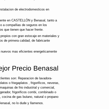
nstalacion de electrodomesticos en
cliente en CASTELLÓN y Benasal, tanto a
mo a compañias de seguros en los
os que tienen que hacer frente.
ropios con gran estocaje en materiales y
s de primera calidad, de fabricante
 nuevos mas eficientes energeticamente
ejor Precio Benasal
lientes son: Reparacion de lavadora-
latos o friegaplatos , frigorificos, neveras,
maquinas de frio industrial y comercial,
rigerador, frigorificos combi, combinado o
s, cocina de gas butano, natural o propano
Benasal, no lo dude y llamenos.