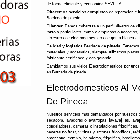
de forma eficiente y economica SEVILLA:
Ofrecemos servicios completos
de reparacion e i
Barriada de pineda
Clientes
: Damos cobertura a un perfil diverso de c
tanto a particulares, como a empresas o negocios,
siniestros de electrodomesticos de gama blanca a l
Calidad y logistica Barriada de pineda
: Tenemos 
materiales y accesorios, siempre utilizamos pieza
fabricante certificado y con garantia.
Cambiamos sus viejos Electrodomesticos por unos
en Barriada de pineda.
Electrodomesticos Al Me
De Pineda
Nuestros servicios mas demandados por nuestros c
secadora, lavadoras o lavarropas, lavavajillas, lavap
congeladores, camaras o instalaciones frigorificas, 
neveras no frost, vitrinas y arcones frigorificos, ref
americano, combis, heladeras, frigorifics, botellero