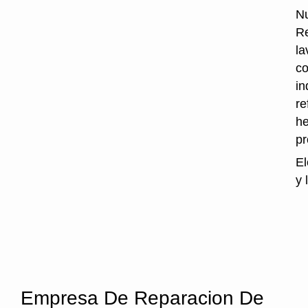
Nu
Re
la
co
in
re
he
p
El
y 
Empresa De Reparacion De