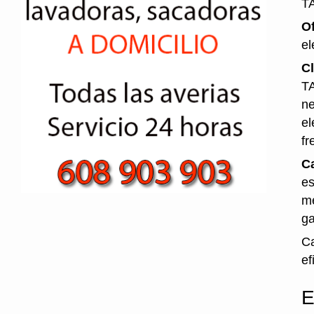
T
O
el
Cl
TA
ne
el
fr
Ca
es
me
ga
Ca
ef
E