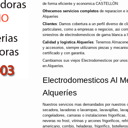
de forma eficiente y economica CASTELLÓN:
Ofrecemos servicios completos
de reparacion e i
Alqueríes
Clientes
: Damos cobertura a un perfil diverso de 
particulares, como a empresas o negocios, asi co
siniestros de electrodomesticos de gama blanca a l
Calidad y logistica Alqueríes
: Tenemos Almacenes
y accesorios, siempre utilizamos piezas y mecanis
certificado y con garantia.
Cambiamos sus viejos Electrodomesticos por unos
en Alqueríes.
Electrodomesticos Al Me
Alqueríes
Nuestros servicios mas demandados por nuestros c
secadora, lavadoras o lavarropas, lavavajillas, lavap
congeladores, camaras o instalaciones frigorificas, 
neveras no frost, vitrinas y arcones frigorificos, ref
americano, combis, heladeras, frigorifics, botellero