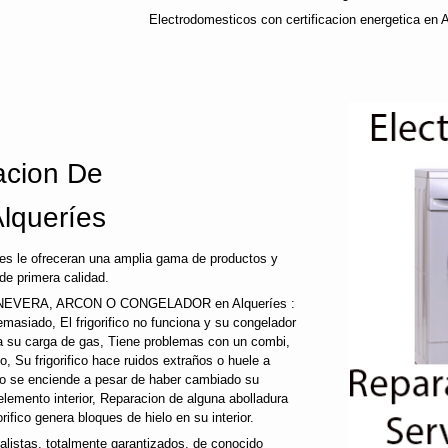
Electrodomesticos con certificacion energetica en A
cion De
Alqueríes
es le ofreceran una amplia gama de productos y
de primera calidad.
EVERA, ARCON O CONGELADOR en Alqueríes :
a demasiado, El frigorifico no funciona y su congelador
ida su carga de gas, Tiene problemas con un combi,
co, Su frigorifico hace ruidos extraños o huele a
 no se enciende a pesar de haber cambiado su
 elemento interior, Reparacion de alguna abolladura
gorifico genera bloques de hielo en su interior.
stas, totalmente garantizados, de conocido