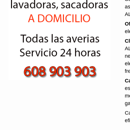
as
A
O
el
Cl
AL
ne
el
fr
Ca
es
me
ga
Ca
ef