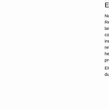
E
Nu
Re
la
co
in
re
he
p
El
du