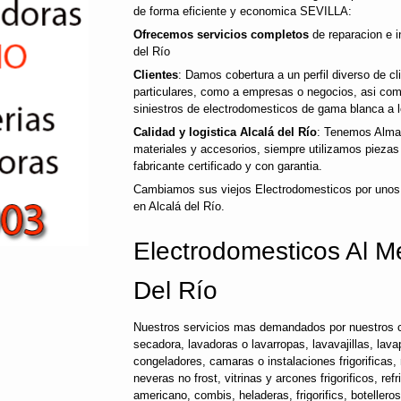
de forma eficiente y economica SEVILLA:
Ofrecemos servicios completos
de reparacion e i
del Río
Clientes
: Damos cobertura a un perfil diverso de cl
particulares, como a empresas o negocios, asi co
siniestros de electrodomesticos de gama blanca a l
Calidad y logistica Alcalá del Río
: Tenemos Almac
materiales y accesorios, siempre utilizamos pieza
fabricante certificado y con garantia.
Cambiamos sus viejos Electrodomesticos por unos
en Alcalá del Río.
Electrodomesticos Al Me
Del Río
Nuestros servicios mas demandados por nuestros c
secadora, lavadoras o lavarropas, lavavajillas, lavap
congeladores, camaras o instalaciones frigorificas, 
neveras no frost, vitrinas y arcones frigorificos, ref
americano, combis, heladeras, frigorifics, botellero