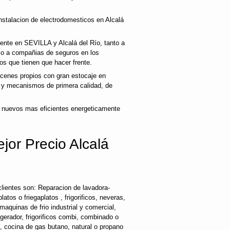
nstalacion de electrodomesticos en Alcalá
iente en SEVILLA y Alcalá del Río, tanto a
mo a compañias de seguros en los
os que tienen que hacer frente.
enes propios con gran estocaje en
s y mecanismos de primera calidad, de
 nuevos mas eficientes energeticamente
jor Precio Alcalá
lientes son: Reparacion de lavadora-
latos o friegaplatos , frigorificos, neveras,
maquinas de frio industrial y comercial,
rigerador, frigorificos combi, combinado o
s, cocina de gas butano, natural o propano