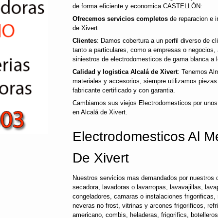
de forma eficiente y economica CASTELLÓN:
Ofrecemos servicios completos
de reparacion e i
de Xivert
Clientes
: Damos cobertura a un perfil diverso de 
tanto a particulares, como a empresas o negocios,
siniestros de electrodomesticos de gama blanca a l
Calidad y logistica Alcalá de Xivert
: Tenemos Alm
materiales y accesorios, siempre utilizamos pieza
fabricante certificado y con garantia.
Cambiamos sus viejos Electrodomesticos por unos
en Alcalá de Xivert.
Electrodomesticos Al Me
De Xivert
Nuestros servicios mas demandados por nuestros c
secadora, lavadoras o lavarropas, lavavajillas, lavap
congeladores, camaras o instalaciones frigorificas, 
neveras no frost, vitrinas y arcones frigorificos, ref
americano, combis, heladeras, frigorifics, botellero