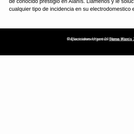
de conocido prestigio en Alanís. Llamenos y le sol
cualquier tipo de incidencia en su electrodomestico
© Electrodomesticos 24 Horas Alanís
Reparaciones Urgentes
Gama blanca 