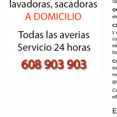
S
O
el
Cl
y 
co
el
fr
Ca
es
me
ga
Ca
ef
E