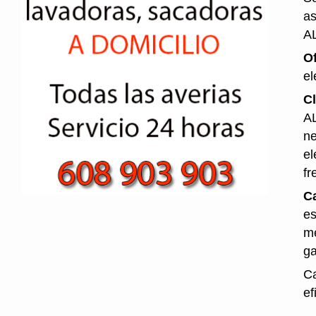
as
A
O
el
Cl
AL
ne
el
fr
Ca
es
me
ga
Ca
ef