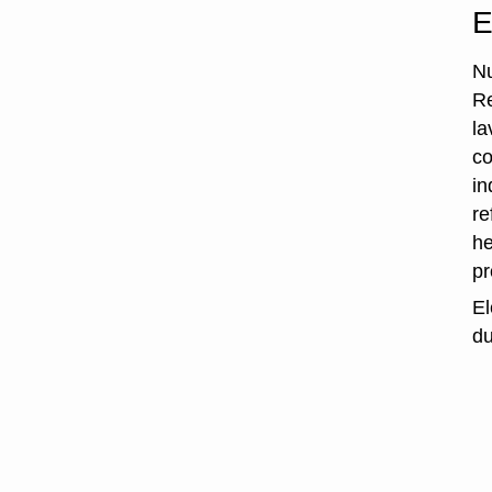
E
Nu
Re
la
co
in
re
he
p
El
du