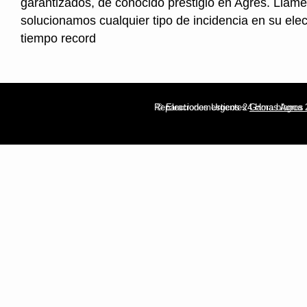
garantizados, de conocido prestigio en Agres. Llame
solucionamos cualquier tipo de incidencia en su ele
tiempo record
Reparaciones Urgentes
© Electrodomesticos 24 Horas Agres
Gama blanca 