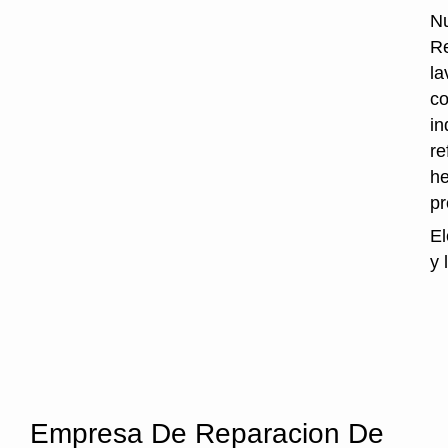
Nu
Re
la
co
in
re
he
p
El
y 
Empresa De Reparacion De