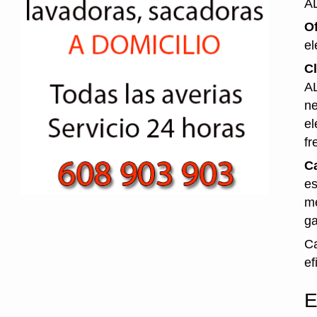
A
O
el
Cl
AL
ne
el
fr
Ca
es
me
ga
Ca
ef
E